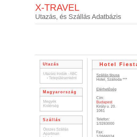
X-TRAVEL
Utazás, és Szállás Adatbázis
Hotel Fiest
Utazás
Utazási Irodák - ABC
Szállás típusa
-
Településenként
Hotel, Szálloda ***
Elérhetőség
Magyarország
Cím:
Megyék
Budapest
Kistérség
Király u. 20.
1061
Telefon:
Szállás
1/3283000
Összes Szállás
Fax:
Apartman
1/2666024