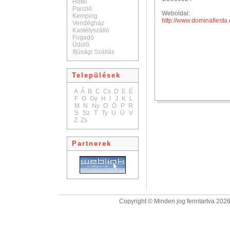
Hotel
Panzió
Weboldal:
Kemping
http://www.dominafiesta
Vendégház
Kastélyszálló
Fogadó
Üdülő
Ifjúsági Szállás
Települések
A
Á
B
C
Cs
D
E
É
F
G
Gy
H
I
J
K
L
M
N
Ny
O
Ö
P
R
S
Sz
T
Ty
U
Ü
V
Z
Zs
Partnerek
Copyright © Minden jog fenntartva 2026