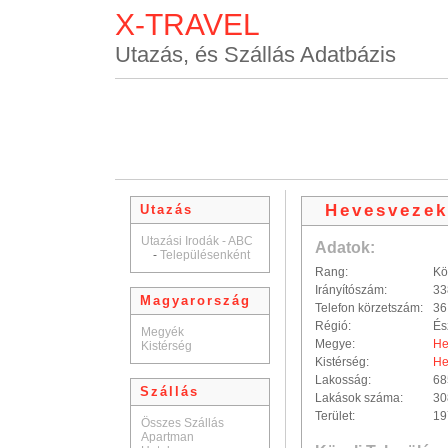
X-TRAVEL
Utazás, és Szállás Adatbázis
Hevesveze
Utazás
Utazási Irodák - ABC
Adatok:
-
Településenként
Rang:
Kö
Irányítószám:
33
Magyarország
Telefon körzetszám:
36
Régió:
És
Megyék
Megye:
He
Kistérség
Kistérség:
He
Lakosság:
68
Szállás
Lakások száma:
30
Terület:
19
Összes Szállás
Apartman