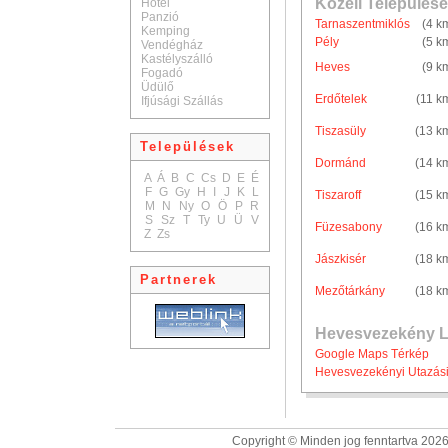
Közeli Települése
Hotel
Panzió
Tarnaszentmiklós
(4 k
Kemping
Pély
(5 k
Vendégház
Kastélyszálló
Heves
(9 k
Fogadó
Üdülő
Erdőtelek
(11 k
Ifjúsági Szállás
Tiszasüly
(13 k
Települések
Dormánd
(14 k
A
Á
B
C
Cs
D
E
É
F
G
Gy
H
I
J
K
L
Tiszaroff
(15 k
M
N
Ny
O
Ö
P
R
S
Sz
T
Ty
U
Ü
V
Füzesabony
(16 k
Z
Zs
Jászkisér
(18 k
Partnerek
Mezőtárkány
(18 k
Hevesvezekény L
Google Maps Térkép
Hevesvezekényi Utazási
Copyright © Minden jog fenntartva 2026