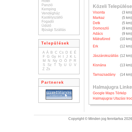
Hotel
Panzió
Közeli Települése
Kemping
Visonta
(3 km)
Vendégház
Kastélyszálló
Markaz
(5 km)
Fogadó
Detk
(5 km)
Üdülő
Domoszló
(9 km)
Ifjúsági Szállás
Adács
(9 km)
Mátrafüred
(10 km)
Települések
Erk
(12 km)
A
Á
B
C
Cs
D
E
É
Jászárokszállás
(12 km)
F
G
Gy
H
I
J
K
L
M
N
Ny
O
Ö
P
R
S
Sz
T
Ty
U
Ü
V
Kisnána
(13 km)
Z
Zs
Tarnazsadány
(14 km)
Partnerek
Halmajugra Linke
Google Maps Térkép
Halmajugrai Utazási Iro
Copyright © Minden jog fenntartva 2026