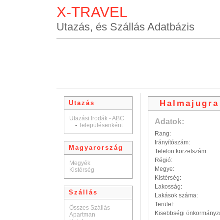
X-TRAVEL
Utazás, és Szállás Adatbázis
Halmajugra
Utazás
Utazási Irodák - ABC
Adatok:
-
Településenként
Rang:
Irányítószám:
Magyarország
Telefon körzetszám:
Régió:
Megyék
Megye:
Kistérség
Kistérség:
Lakosság:
Szállás
Lakások száma:
Terület:
Összes Szállás
Kisebbségi önkormányz
Apartman