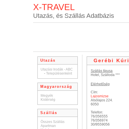
X-TRAVEL
Utazás, és Szállás Adatbázis
Gerébi Kúr
Utazás
Utazási Irodák - ABC
Szállás típusa
-
Településenként
Hotel, Szálloda ***
Elérhetőség
Magyarország
Cím:
Megyék
Lajosmizse
Kistérség
Alsólajos 224.
6050
Telefon:
Szállás
76/356555
76/356974
Összes Szállás
30/9559056
Apartman