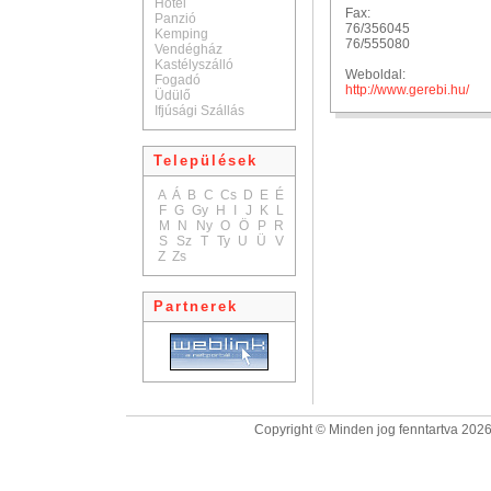
Hotel
Fax:
Panzió
76/356045
Kemping
76/555080
Vendégház
Kastélyszálló
Weboldal:
Fogadó
http://www.gerebi.hu/
Üdülő
Ifjúsági Szállás
Települések
A
Á
B
C
Cs
D
E
É
F
G
Gy
H
I
J
K
L
M
N
Ny
O
Ö
P
R
S
Sz
T
Ty
U
Ü
V
Z
Zs
Partnerek
Copyright © Minden jog fenntartva 2026