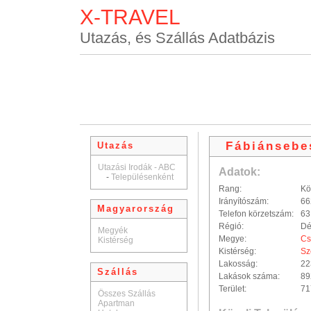
X-TRAVEL
Utazás, és Szállás Adatbázis
Fábiánsebe
Utazás
Utazási Irodák - ABC
Adatok:
-
Településenként
Rang:
Kö
Irányítószám:
66
Magyarország
Telefon körzetszám:
63
Régió:
Dé
Megyék
Megye:
Cs
Kistérség
Kistérség:
Sz
Lakosság:
22
Szállás
Lakások száma:
89
Terület:
71
Összes Szállás
Apartman