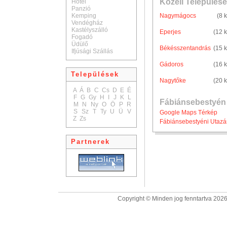
Közeli Települése
Hotel
Panzió
Kemping
Nagymágocs
(8 
Vendégház
Kastélyszálló
Eperjes
(12 
Fogadó
Üdülő
Békésszentandrás
(15 
Ifjúsági Szállás
Gádoros
(16 
Települések
Nagytőke
(20 
A
Á
B
C
Cs
D
E
É
F
G
Gy
H
I
J
K
L
Fábiánsebestyén 
M
N
Ny
O
Ö
P
R
S
Sz
T
Ty
U
Ü
V
Google Maps Térkép
Z
Zs
Fábiánsebestyéni Utazás
Partnerek
Copyright © Minden jog fenntartva 2026