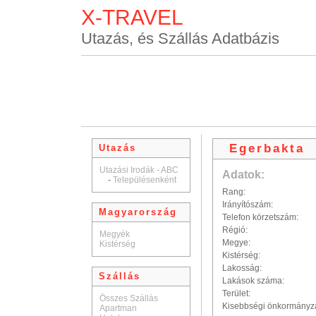
X-TRAVEL
Utazás, és Szállás Adatbázis
Egerbakta
Utazás
Utazási Irodák - ABC
Adatok:
-
Településenként
Rang:
Irányítószám:
Magyarország
Telefon körzetszám:
Régió:
Megyék
Megye:
Kistérség
Kistérség:
Lakosság:
Szállás
Lakások száma:
Terület:
Összes Szállás
Kisebbségi önkormányz
Apartman