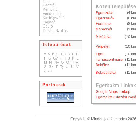
Hotel
Panzió
Közeli Települése
Kemping
Egerszólát
(4 km
Vendégház
Kastélyszálló
Egerszalók
(6 km
Fogadó
Egerbocs
(8 km
Üdülő
Mónosbél
(9 km
Ifjúsági Szállás
Mikófalva
(10 km
Települések
Verpelét
(10 km
A
Á
B
C
Cs
D
E
É
Eger
(10 km
F
G
Gy
H
I
J
K
L
Tarnaszentmária
(11 km
M
N
Ny
O
Ö
P
R
Bekölce
(11 km
S
Sz
T
Ty
U
Ü
V
Z
Zs
Bélapátfalva
(11 km
Partnerek
Egerbakta Linkek
Google Maps Térkép
Egerbaktai Utazási Irod
Copyright © Minden jog fenntartva 2026