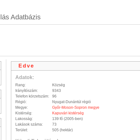
lás Adatbázis
Edve
Adatok:
Rang:
Község
Irányítószám:
9343
Telefon körzetszám:
96
Régió:
Nyugat-Dunántúl régió
Megye:
Győr-Moson-Sopron megye
Kistérség:
Kapuvári kistérség
Lakosság:
139 fő (2005-ben)
Lakások száma:
73
Terület:
505 (hektár)