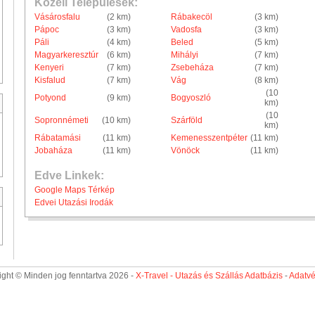
Közeli Települések:
Vásárosfalu
(2 km)
Rábakecöl
(3 km)
Pápoc
(3 km)
Vadosfa
(3 km)
Páli
(4 km)
Beled
(5 km)
Magyarkeresztúr
(6 km)
Mihályi
(7 km)
Kenyeri
(7 km)
Zsebeháza
(7 km)
Kisfalud
(7 km)
Vág
(8 km)
(10
Potyond
(9 km)
Bogyoszló
km)
(10
Sopronnémeti
(10 km)
Szárföld
km)
Rábatamási
(11 km)
Kemenesszentpéter
(11 km)
Jobaháza
(11 km)
Vönöck
(11 km)
Edve Linkek:
Google Maps Térkép
Edvei Utazási Irodák
ght © Minden jog fenntartva 2026 -
X-Travel - Utazás és Szállás Adatbázis
-
Adatv