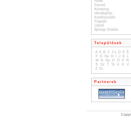
Hotel
Panzió
Kemping
Vendégház
Kastélyszálló
Fogadó
Üdülő
Ifjúsági Szállás
Települések
A
Á
B
C
Cs
D
E
É
F
G
Gy
H
I
J
K
L
M
N
Ny
O
Ö
P
R
S
Sz
T
Ty
U
Ü
V
Z
Zs
Partnerek
Copyri