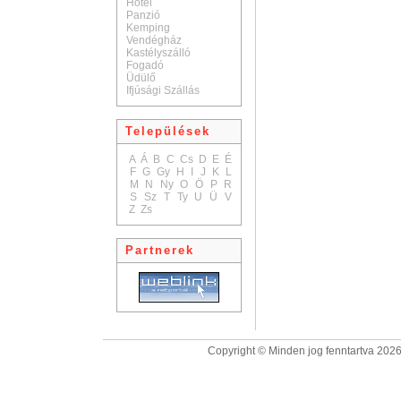
Hotel
Panzió
Kemping
Vendégház
Kastélyszálló
Fogadó
Üdülő
Ifjúsági Szállás
Települések
A
Á
B
C
Cs
D
E
É
F
G
Gy
H
I
J
K
L
M
N
Ny
O
Ö
P
R
S
Sz
T
Ty
U
Ü
V
Z
Zs
Partnerek
Copyright © Minden jog fenntartva 2026