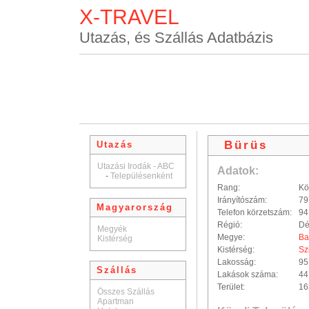
X-TRAVEL
Utazás, és Szállás Adatbázis
Bürüs
Utazás
Utazási Irodák - ABC
Adatok:
-
Településenként
Rang:
Kö
Irányítószám:
79
Magyarország
Telefon körzetszám:
94
Régió:
Dé
Megyék
Megye:
Ba
Kistérség
Kistérség:
Sz
Lakosság:
95
Szállás
Lakások száma:
44
Terület:
16
Összes Szállás
Apartman