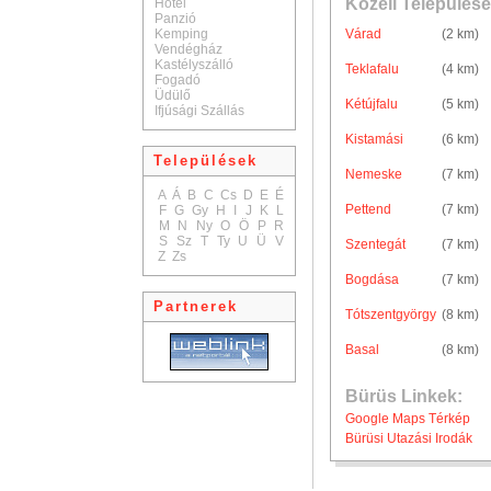
Közeli Települése
Hotel
Panzió
Kemping
Várad
(2 km)
Vendégház
Kastélyszálló
Teklafalu
(4 km)
Fogadó
Üdülő
Kétújfalu
(5 km)
Ifjúsági Szállás
Kistamási
(6 km)
Települések
Nemeske
(7 km)
A
Á
B
C
Cs
D
E
É
Pettend
(7 km)
F
G
Gy
H
I
J
K
L
M
N
Ny
O
Ö
P
R
S
Sz
T
Ty
U
Ü
V
Szentegát
(7 km)
Z
Zs
Bogdása
(7 km)
Partnerek
Tótszentgyörgy
(8 km)
Basal
(8 km)
Bürüs Linkek:
Google Maps Térkép
Bürüsi Utazási Irodák