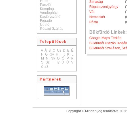
Hotel
Simaság
(
Panzió
Répceszentgyörgy
(
Kemping
Vát
(
Vendégház
Kastélyszálló
Nemeskér
(
Fogadó
Pósfa
(
Üdülő
Ifjúsági Szállás
Bükfürdő Linkek:
Google Maps Térkép
Települések
Bükfürdői Utazási Irodák
Bükfürdői Szállások, Szá
A
Á
B
C
Cs
D
E
É
F
G
Gy
H
I
J
K
L
M
N
Ny
O
Ö
P
R
S
Sz
T
Ty
U
Ü
V
Z
Zs
Partnerek
Copyright © Minden jog fenntartva 2026