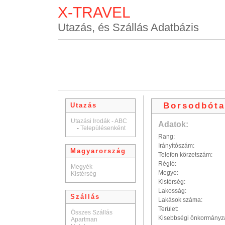
X-TRAVEL
Utazás, és Szállás Adatbázis
Borsodbóta
Utazás
Utazási Irodák - ABC
Adatok:
-
Településenként
Rang:
Irányítószám:
Magyarország
Telefon körzetszám:
Régió:
Megyék
Megye:
Kistérség
Kistérség:
Lakosság:
Szállás
Lakások száma:
Terület:
Összes Szállás
Kisebbségi önkormányz
Apartman