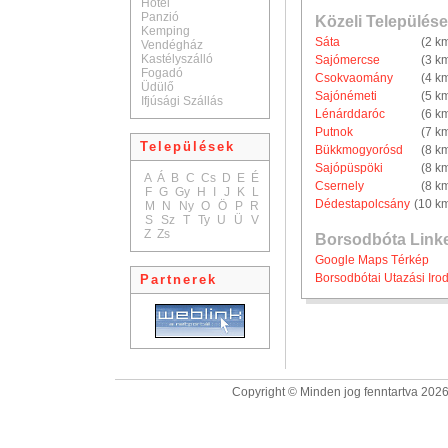
Hotel
Panzió
Közeli Települése
Kemping
Sáta
(2 k
Vendégház
Kastélyszálló
Sajómercse
(3 k
Fogadó
Csokvaomány
(4 k
Üdülő
Sajónémeti
(5 k
Ifjúsági Szállás
Lénárddaróc
(6 k
Putnok
(7 k
Települések
Bükkmogyorósd
(8 k
Sajópüspöki
(8 k
A
Á
B
C
Cs
D
E
É
Csernely
(8 k
F
G
Gy
H
I
J
K
L
Dédestapolcsány
(10 k
M
N
Ny
O
Ö
P
R
S
Sz
T
Ty
U
Ü
V
Z
Zs
Borsodbóta Link
Google Maps Térkép
Borsodbótai Utazási Iro
Partnerek
Copyright © Minden jog fenntartva 2026