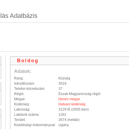
lás Adatbázis
Boldog
Adatok:
Rang:
Község
Irányítószám:
3016
Telefon körzetszám:
37
Régió:
Észak-Magyarország régió
Megye:
Heves megye
Kistérség:
Hatvani kistérség
Lakosság:
3129 fő (2005-ben)
Lakások száma:
1162
Terület:
2674 (hektár)
Kisebbségi önkormányzat:
cigány