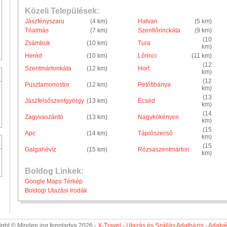
Közeli Települések:
Jászfényszaru
(4 km)
Hatvan
(5 km)
Tóalmás
(7 km)
Szentlőrinckáta
(9 km)
(10
Zsámbok
(10 km)
Tura
km)
Heréd
(10 km)
Lőrinci
(11 km)
(12
Szentmártonkáta
(12 km)
Hort
km)
(12
Pusztamonostor
(12 km)
Petőfibánya
km)
(13
Jászfelsőszentgyörgy
(13 km)
Ecséd
km)
(14
Zagyvaszántó
(13 km)
Nagykökényes
km)
(15
Apc
(14 km)
Tápiószecső
km)
(15
Galgahévíz
(15 km)
Rózsaszentmárton
km)
Boldog Linkek:
Google Maps Térkép
Boldogi Utazási Irodák
ght © Minden jog fenntartva 2026 -
X-Travel - Utazás és Szállás Adatbázis
-
Adatv