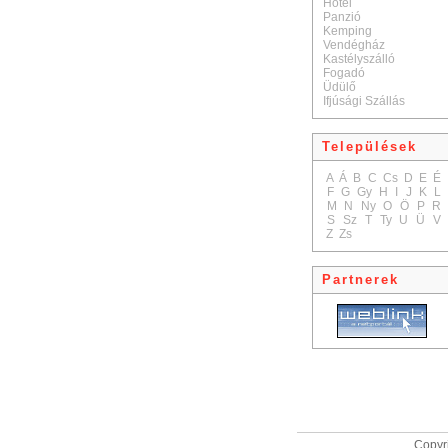
Hotel
Panzió
Kemping
Vendégház
Kastélyszálló
Fogadó
Üdülő
Ifjúsági Szállás
Települések
A
Á
B
C
Cs
D
E
É
F
G
Gy
H
I
J
K
L
M
N
Ny
O
Ö
P
R
S
Sz
T
Ty
U
Ü
V
Z
Zs
Partnerek
Copyri