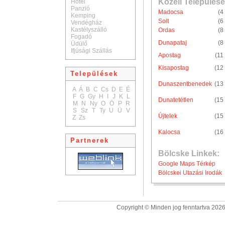
Közeli Települése
Hotel
Panzió
Madocsa
(4
Kemping
Solt
(6
Vendégház
Kastélyszálló
Ordas
(8
Fogadó
Dunapataj
(8
Üdülő
Ifjúsági Szállás
Apostag
(11
Kisapostag
(12
Települések
Dunaszentbenedek
(13
A
Á
B
C
Cs
D
E
É
F
G
Gy
H
I
J
K
L
Dunatetétlen
(15
M
N
Ny
O
Ö
P
R
S
Sz
T
Ty
U
Ü
V
Újtelek
(15
Z
Zs
Kalocsa
(16
Partnerek
Bölcske Linkek:
Google Maps Térkép
Bölcskei Utazási Irodák
Copyright © Minden jog fenntartva 2026