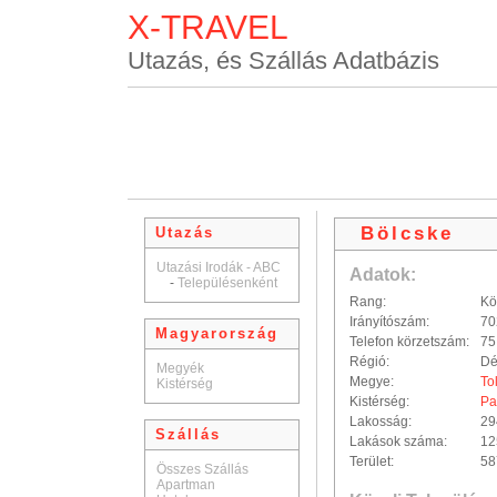
X-TRAVEL
Utazás, és Szállás Adatbázis
Bölcske
Utazás
Utazási Irodák - ABC
Adatok:
-
Településenként
Rang:
Kö
Irányítószám:
70
Magyarország
Telefon körzetszám:
75
Régió:
Dé
Megyék
Megye:
To
Kistérség
Kistérség:
Pa
Lakosság:
29
Szállás
Lakások száma:
12
Terület:
58
Összes Szállás
Apartman