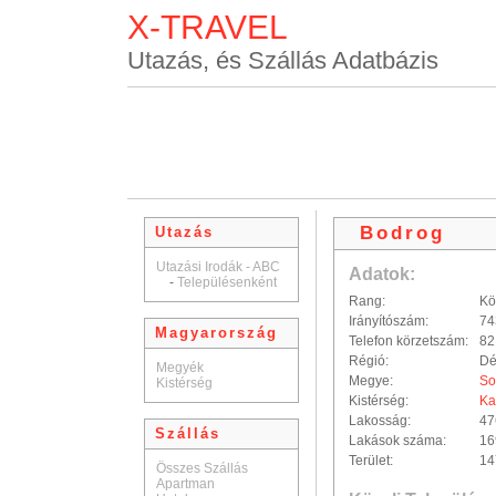
X-TRAVEL
Utazás, és Szállás Adatbázis
Bodrog
Utazás
Utazási Irodák - ABC
Adatok:
-
Településenként
Rang:
Kö
Irányítószám:
74
Magyarország
Telefon körzetszám:
82
Régió:
Dé
Megyék
Megye:
So
Kistérség
Kistérség:
Ka
Lakosság:
47
Szállás
Lakások száma:
16
Terület:
14
Összes Szállás
Apartman