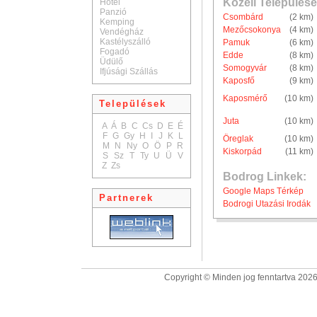
Közeli Települése
Hotel
Panzió
Csombárd
(2 km)
Kemping
Mezőcsokonya
(4 km)
Vendégház
Kastélyszálló
Pamuk
(6 km)
Fogadó
Edde
(8 km)
Üdülő
Somogyvár
(8 km)
Ifjúsági Szállás
Kaposfő
(9 km)
Kaposmérő
(10 km)
Települések
Juta
(10 km)
A
Á
B
C
Cs
D
E
É
F
G
Gy
H
I
J
K
L
Öreglak
(10 km)
M
N
Ny
O
Ö
P
R
Kiskorpád
(11 km)
S
Sz
T
Ty
U
Ü
V
Z
Zs
Bodrog Linkek:
Google Maps Térkép
Partnerek
Bodrogi Utazási Irodák
Copyright © Minden jog fenntartva 2026