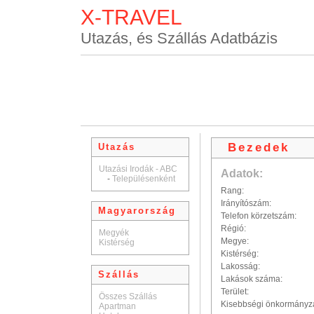
X-TRAVEL
Utazás, és Szállás Adatbázis
Bezedek
Utazás
Utazási Irodák - ABC
Adatok:
-
Településenként
Rang:
Irányítószám:
Magyarország
Telefon körzetszám:
Régió:
Megyék
Megye:
Kistérség
Kistérség:
Lakosság:
Szállás
Lakások száma:
Terület:
Összes Szállás
Kisebbségi önkormányz
Apartman