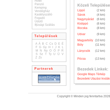
Hotel
Panzió
Közeli Települése
Kemping
Lippó
(2 km)
Vendégház
Kastélyszálló
Sárok
(4 km)
Fogadó
Nagynyárád
(6 km)
Üdülő
Kislippó
(6 km)
Ifjúsági Szállás
Illocska
(8 km)
Udvar
(9 km)
Települések
Magyarbóly
(10 km)
A
Á
B
C
Cs
D
E
É
Bóly
(11 km)
F
G
Gy
H
I
J
K
L
M
N
Ny
O
Ö
P
R
Lánycsók
(12 km)
S
Sz
T
Ty
U
Ü
V
Z
Zs
Pócsa
(13 km)
Partnerek
Bezedek Linkek:
Google Maps Térkép
Bezedeki Utazási Irodák
Copyright © Minden jog fenntartva 2026