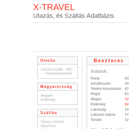
X-TRAVEL
Utazás, és Szállás Adatbázis
Beszterec
Utazás
Utazási Irodák - ABC
Adatok:
-
Településenként
Rang:
Kö
Irányítószám:
44
Magyarország
Telefon körzetszám:
42
Régió:
És
Megyék
Megye:
Sz
Kistérség
Kistérség:
Ib
Lakosság:
10
Szállás
Lakások száma:
37
Terület:
11
Összes Szállás
Apartman