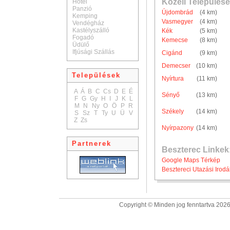
Közeli Települése
Hotel
Panzió
Újdombrád
(4 km)
Kemping
Vasmegyer
(4 km)
Vendégház
Kastélyszálló
Kék
(5 km)
Fogadó
Kemecse
(8 km)
Üdülő
Ifjúsági Szállás
Cigánd
(9 km)
Demecser
(10 km)
Települések
Nyírtura
(11 km)
A
Á
B
C
Cs
D
E
É
Sényő
(13 km)
F
G
Gy
H
I
J
K
L
M
N
Ny
O
Ö
P
R
Székely
(14 km)
S
Sz
T
Ty
U
Ü
V
Z
Zs
Nyírpazony
(14 km)
Partnerek
Beszterec Linkek
Google Maps Térkép
Besztereci Utazási Irodá
Copyright © Minden jog fenntartva 2026