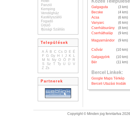
Közeli Települése
Hotel
Panzió
Galgaguta
(3 km)
Kemping
Becske
(4 km)
Vendégház
Kastélyszálló
Acsa
(6 km)
Fogadó
Vanyarc
(6 km)
Üdülő
Cserhátsurány
(8 km)
Ifjúsági Szállás
Cserháthaláp
(9 km)
Magyarnándor
(9 km)
Települések
Csővár
(10 km)
A
Á
B
C
Cs
D
E
É
F
G
Gy
H
I
J
K
L
Galgagyörk
(10 km)
M
N
Ny
O
Ö
P
R
Bér
(11 km)
S
Sz
T
Ty
U
Ü
V
Z
Zs
Bercel Linkek:
Google Maps Térkép
Partnerek
Berceli Utazási Irodák
Copyright © Minden jog fenntartva 2026