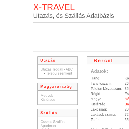
X-TRAVEL
Utazás, és Szállás Adatbázis
Bercel
Utazás
Utazási Irodák - ABC
Adatok:
-
Településenként
Rang:
Kö
Irányítószám:
26
Magyarország
Telefon körzetszám:
35
Régió:
És
Megyék
Megye:
Nó
Kistérség
Kistérség:
Ba
Lakosság:
20
Szállás
Lakások száma:
72
Terület:
35
Összes Szállás
Apartman