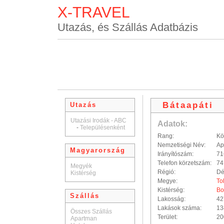
X-TRAVEL
Utazás, és Szállás Adatbázis
Bátaapáti
Utazás
Utazási Irodák - ABC
Adatok:
-
Településenként
Rang:
Kö
Nemzetiségi Név:
Ap
Magyarország
Irányítószám:
71
Telefon körzetszám:
74
Megyék
Régió:
Dé
Kistérség
Megye:
To
Kistérség:
Bo
Szállás
Lakosság:
42
Lakások száma:
13
Összes Szállás
Terület:
20
Apartman