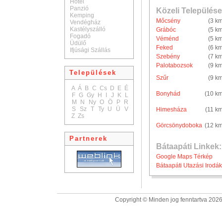
Hotel
Panzió
Közeli Települése
Kemping
Mőcsény
(3 k
Vendégház
Kastélyszálló
Grábóc
(5 k
Fogadó
Véménd
(5 k
Üdülő
Feked
(6 k
Ifjúsági Szállás
Szebény
(7 k
Palotabozsok
(9 k
Települések
Szűr
(9 k
A
Á
B
C
Cs
D
E
É
Bonyhád
(10 k
F
G
Gy
H
I
J
K
L
M
N
Ny
O
Ö
P
R
S
Sz
T
Ty
U
Ü
V
Himesháza
(11 k
Z
Zs
Görcsönydoboka
(12 k
Partnerek
Bátaapáti Linkek:
Google Maps Térkép
Bátaapáti Utazási Irodák
Copyright © Minden jog fenntartva 2026