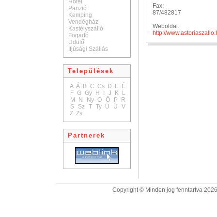
Hotel
Fax:
Panzió
87/482817
Kemping
Vendégház
Weboldal:
Kastélyszálló
http://www.astoriaszallo.
Fogadó
Üdülő
Ifjúsági Szállás
Települések
A
Á
B
C
Cs
D
E
É
F
G
Gy
H
I
J
K
L
M
N
Ny
O
Ö
P
R
S
Sz
T
Ty
U
Ü
V
Z
Zs
Partnerek
Copyright © Minden jog fenntartva 2026