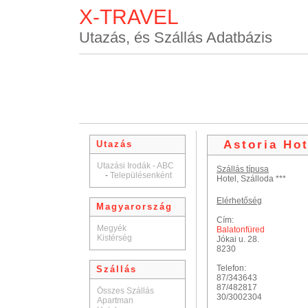
X-TRAVEL
Utazás, és Szállás Adatbázis
Astoria Hot
Utazás
Utazási Irodák - ABC
Szállás típusa
-
Településenként
Hotel, Szálloda ***
Elérhetőség
Magyarország
Cím:
Megyék
Balatonfüred
Kistérség
Jókai u. 28.
8230
Telefon:
Szállás
87/343643
87/482817
Összes Szállás
30/3002304
Apartman