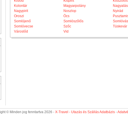
Kislőd
Kispirit
Kisszőlős
Kolontár
Magyarpolány
Nagyalás
Nagypirit
Noszlop
Nyirád
Oroszi
Öcs
Pusztami
Somlójenő
Somlószőlős
Somlóvás
Somlóvecse
Szőc
Tüskevár
Városlőd
Vid
ght © Minden jog fenntartva 2026 -
X-Travel - Utazás és Szállás Adatbázis
-
Adatv