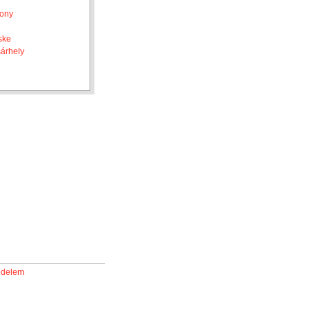
ony
ske
árhely
édelem