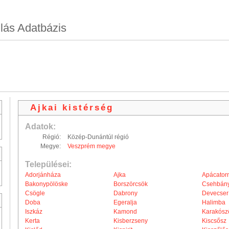
lás Adatbázis
Ajkai kistérség
Adatok:
Régió:
Közép-Dunántúl régió
Megye:
Veszprém megye
Települései:
Adorjánháza
Ajka
Apácator
Bakonypölöske
Borszörcsök
Csehbán
Csögle
Dabrony
Devecser
Doba
Egeralja
Halimba
Iszkáz
Kamond
Karakósz
Kerta
Kisberzseny
Kiscsősz