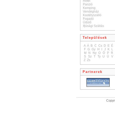
Hotel
Panzió
Kemping
Vendégház
Kastélyszálló
Fogadó
Üdülő
Ifjúsági Szállás
Települések
A
Á
B
C
Cs
D
E
É
F
G
Gy
H
I
J
K
L
M
N
Ny
O
Ö
P
R
S
Sz
T
Ty
U
Ü
V
Z
Zs
Partnerek
Copyri