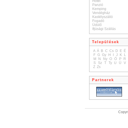
Hotel
Panzió
Kemping
Vendégház
Kastélyszálló
Fogadó
Üdülő
Ifjúsági Szállás
Települések
A
Á
B
C
Cs
D
E
É
F
G
Gy
H
I
J
K
L
M
N
Ny
O
Ö
P
R
S
Sz
T
Ty
U
Ü
V
Z
Zs
Partnerek
Copyri