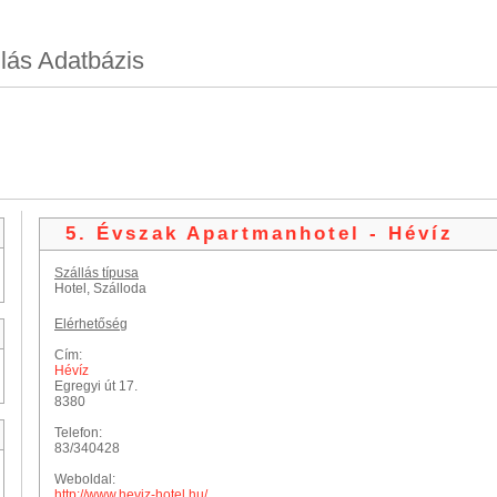
lás Adatbázis
5. Évszak Apartmanhotel - Hévíz
Szállás típusa
Hotel, Szálloda
Elérhetőség
Cím:
Hévíz
Egregyi út 17.
8380
Telefon:
83/340428
Weboldal:
http://www.heviz-hotel.hu/